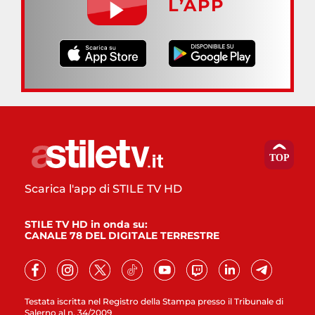
L’APP
Scarica l'app di STILE TV HD
STILE TV HD in onda su:
CANALE 78 DEL DIGITALE TERRESTRE
Testata iscritta nel Registro della Stampa presso il Tribunale di
Salerno al n. 34/2009