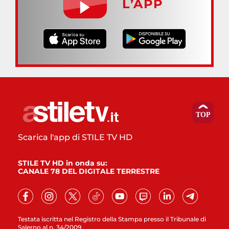
L’APP
Scarica l'app di STILE TV HD
STILE TV HD in onda su:
CANALE 78 DEL DIGITALE TERRESTRE
Testata iscritta nel Registro della Stampa presso il Tribunale di
Salerno al n. 34/2009