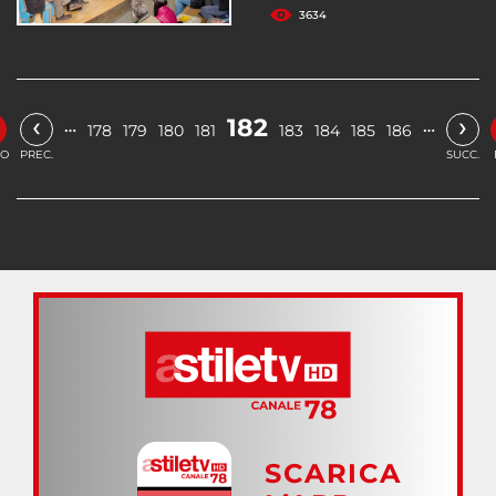
3634
‹
›
182
…
…
178
179
180
181
183
184
185
186
IO
PREC.
SUCC.
SCARICA