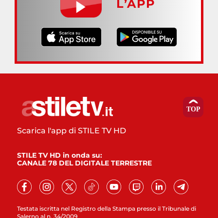
L’APP
Scarica l'app di STILE TV HD
STILE TV HD in onda su:
CANALE 78 DEL DIGITALE TERRESTRE
Testata iscritta nel Registro della Stampa presso il Tribunale di
Salerno al n. 34/2009