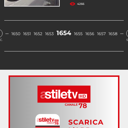
4266
1654
…
…
1650
1651
1652
1653
1655
1656
1657
1658
C.
S
SCARICA