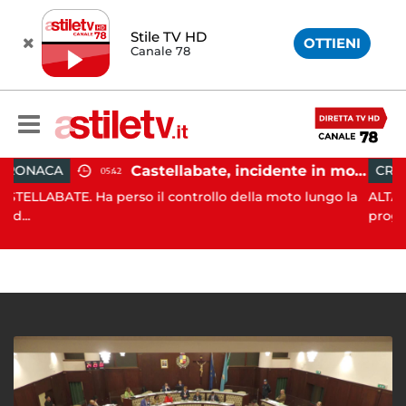
Stile TV HD
OTTIENI
Canale 78
Castellabate, incidente in moto: 27enne in ospedale
CRONACA
05:42
18:11
 perso il controllo della moto lungo la
ALTAVILLA SILENTINA
progn...