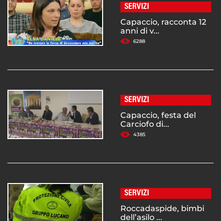
SERVIZI
Capaccio, racconta 12
anni di v...
6288
SERVIZI
Capaccio, festa del
Carciofo di...
4385
SERVIZI
Roccadaspide, bimbi
dell’asilo ...