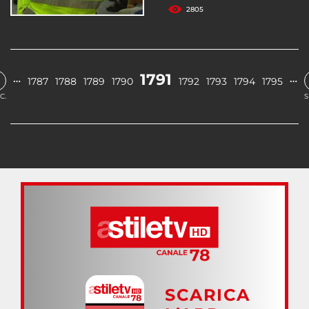
2805
1791
…
…
1787
1788
1789
1790
1792
1793
1794
1795
C.
S
SCARICA