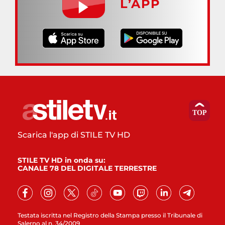
L’APP
Scarica l'app di STILE TV HD
STILE TV HD in onda su:
CANALE 78 DEL DIGITALE TERRESTRE
Testata iscritta nel Registro della Stampa presso il Tribunale di
Salerno al n. 34/2009