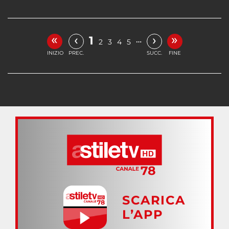
«
»
‹
›
1
…
2
3
4
5
INIZIO
PREC.
SUCC.
FINE
SCARICA
L’APP