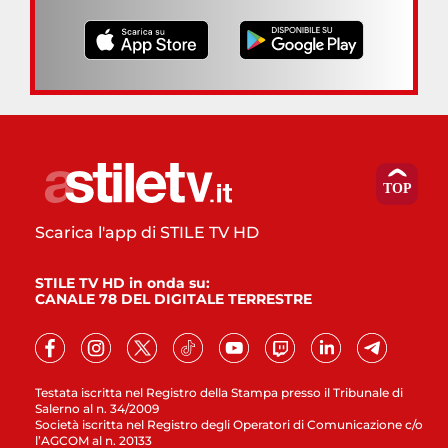
Scarica l'app di STILE TV HD
STILE TV HD in onda su:
CANALE 78 DEL DIGITALE TERRESTRE
Testata iscritta nel Registro della Stampa presso il Tribunale di
Salerno al n. 34/2009
Società iscritta nel Registro degli Operatori di Comunicazione c/o
l’AGCOM al n. 20133