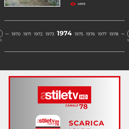
4909
1974
…
…
1970
1971
1972
1973
1975
1976
1977
1978
C.
S
SCARICA