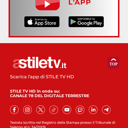
L’APP
Scarica l'app di STILE TV HD
STILE TV HD in onda su:
CANALE 78 DEL DIGITALE TERRESTRE
Testata iscritta nel Registro della Stampa presso il Tribunale di
Salerno al n. 34/2009