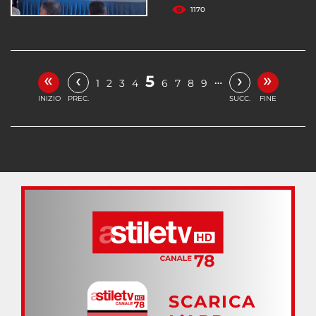
1170
«
»
‹
›
5
…
1
2
3
4
6
7
8
9
INIZIO
PREC.
SUCC.
FINE
SCARICA