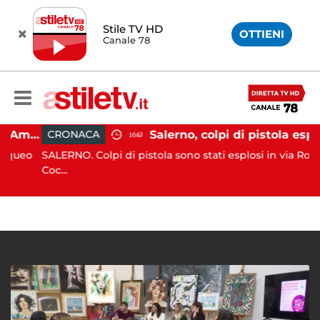
Stile TV HD
OTTIENI
Canale 78
Gozzo affonda in Costiera Amalfitana: occupanti soccorsi da altri natanti
Salerno, colpi di pistola esplosi a Pastena: paura tra i resid
CRONACA
16:43
ueo
SALERNO. Colpi di pistola sono stati esplosi in via Rocco
Coc...