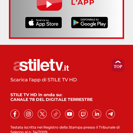
L’APP
Scarica l'app di STILE TV HD
STILE TV HD in onda su:
CANALE 78 DEL DIGITALE TERRESTRE
Testata iscritta nel Registro della Stampa presso il Tribunale di
Salerno al n. 34/2009