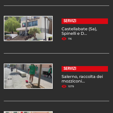
SERVIZI
Castellabate (Sa),
Spinelli e D...
116
SERVIZI
Salerno, raccolta dei
mozziconi...
1079