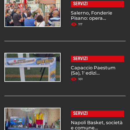
SERVIZI
Salerno, Fonderie
Pisano: opera...
117
SERVIZI
Capaccio Paestum
(Sa), 1' edizi...
101
SERVIZI
Napoli Basket, società
e comune...