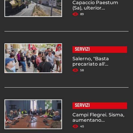
Capaccio Paestum
(Sa), ulterior...
89
SERVIZI
Salerno, "Basta
precariato all'...
58
SERVIZI
Campi Flegrei. Sisma,
aumentano...
45