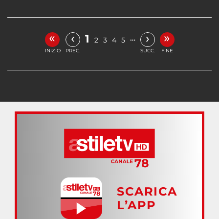
«
»
‹
›
1
…
2
3
4
5
INIZIO
PREC.
SUCC.
FINE
SCARICA
L’APP