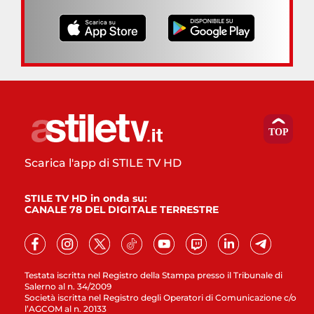
Scarica l'app di STILE TV HD
STILE TV HD in onda su:
CANALE 78 DEL DIGITALE TERRESTRE
Testata iscritta nel Registro della Stampa presso il Tribunale di
Salerno al n. 34/2009
Società iscritta nel Registro degli Operatori di Comunicazione c/o
l’AGCOM al n. 20133