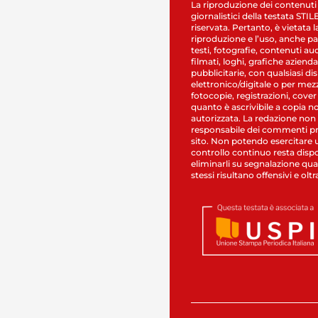
La riproduzione dei contenuti
giornalistici della testata STI
riservata. Pertanto, è vietata l
riproduzione e l’uso, anche par
testi, fotografie, contenuti au
filmati, loghi, grafiche aziendal
pubblicitarie, con qualsiasi di
elettronico/digitale o per mez
fotocopie, registrazioni, cover
quanto è ascrivibile a copia n
autorizzata. La redazione non
responsabile dei commenti pr
sito. Non potendo esercitare 
controllo continuo resta dispo
eliminarli su segnalazione qual
stessi risultano offensivi e oltr