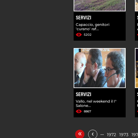
SERVIZI
Capaccio, genitori
'curano' raf...
5202
SERVIZI
Vallo, nel weekend il I°
Salone...
8867
«
‹
…
1972
1973
19