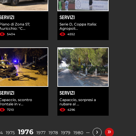
SERVIZI
SERVIZI
Piano di Zona S7,
Serie D, Coppa Italia:
Auricchio: "C...
Agropoli...
5404
4552
SERVIZI
SERVIZI
Capaccio, scontro
Capaccio, sorpresi a
frontale in v...
rubare al ...
7210
4296
»
›
1976
…
74
1975
1977
1978
1979
1980