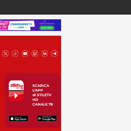
SCARICA
L’APP
di STILETV
HD
CANALE 78