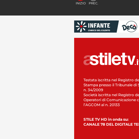
INIZIO
PREC.
Testata iscritta nel Registro de
Stampa presso il Tribunale di 
n. 34/2009
Società iscritta nel Registro de
Operatori di Comunicazione c
l’AGCOM al n. 20133
STILE TV HD in onda su:
CANALE 78 DEL DIGITALE T