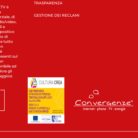
TRASPARENZA
LETV è
a
GESTIONE DEI RECLAMI
ziale, di
dio/video,
i e
spositivo
zo di
 e tutto
on
 è
esenti sul
un
nibile ad
ora gli
aggiosi.