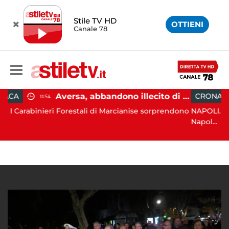
Stile TV HD
OTTIENI
Canale 78
Aversa, abbandono illecito di rifiuti: uomo sorpreso dai carabinieri
CRONACA
09:13
restali di Marcianise sorprendono
NAPOLI. Alto impatto dei Ca
Napol...