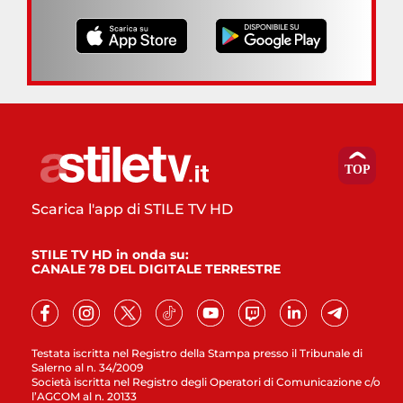
Scarica l'app di STILE TV HD
STILE TV HD in onda su:
CANALE 78 DEL DIGITALE TERRESTRE
Testata iscritta nel Registro della Stampa presso il Tribunale di
Salerno al n. 34/2009
Società iscritta nel Registro degli Operatori di Comunicazione c/o
l’AGCOM al n. 20133