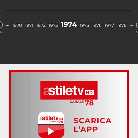
1974
…
…
1970
1971
1972
1973
1975
1976
1977
1978
C.
S
SCARICA
L’APP