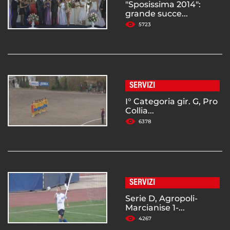
"Sposissima 2014":
grande succe...
5723
SERVIZI
I° Categoria gir. G, Pro
Collia...
6378
SERVIZI
Serie D, Agropoli-
Marcianise 1-...
4267