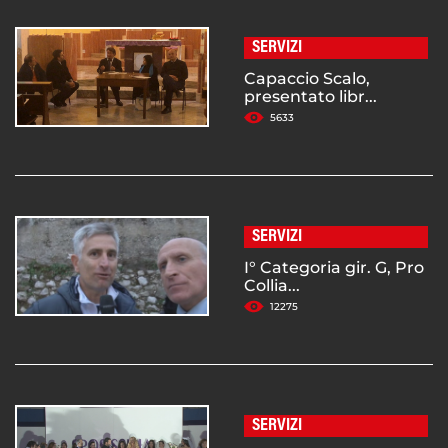
SERVIZI
Capaccio Scalo,
presentato libr...
5633
SERVIZI
I° Categoria gir. G, Pro
Collia...
12275
SERVIZI