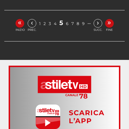
«
»
‹
›
5
…
1
2
3
4
6
7
8
9
INIZIO
PREC.
SUCC.
FINE
SCARICA
L’APP