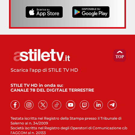
Scarica l'app di STILE TV HD
STILE TV HD in onda su:
CANALE 78 DEL DIGITALE TERRESTRE
Testata iscritta nel Registro della Stampa presso il Tribunale di
Salerno al n. 34/2009
Società iscritta nel Registro degli Operatori di Comunicazione c/o
l’AGCOM al n. 20133