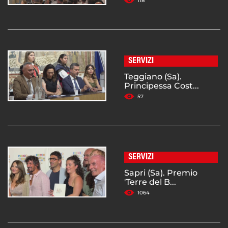
118
SERVIZI
Teggiano (Sa).
Principessa Cost...
57
SERVIZI
Sapri (Sa). Premio
'Terre del B...
1064