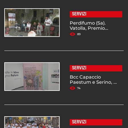
SERVIZI
Perdifumo (Sa).
Vatolla, Premio...
89
SERVIZI
Bcc Capaccio
Paestum e Serino, ...
74
SERVIZI