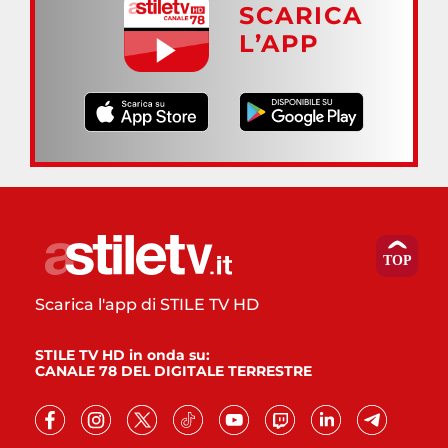
SCARICA
L’APP
Scarica l'app di STILE TV HD
STILE TV HD in onda su:
CANALE 78 DEL DIGITALE TERRESTRE