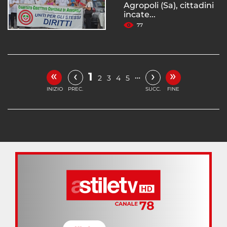
Agropoli (Sa), cittadini
incate...
77
«
»
‹
›
1
…
2
3
4
5
INIZIO
PREC.
SUCC.
FINE