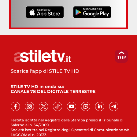
Scarica l'app di STILE TV HD
STILE TV HD in onda su:
CANALE 78 DEL DIGITALE TERRESTRE
Testata iscritta nel Registro della Stampa presso il Tribunale di
Salerno al n. 34/2009
Società iscritta nel Registro degli Operatori di Comunicazione c/o
l’AGCOM al n. 20133