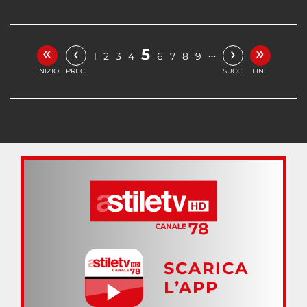
«
»
‹
›
5
…
1
2
3
4
6
7
8
9
INIZIO
PREC.
SUCC.
FINE
SCARICA
L’APP