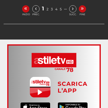
«
»
‹
›
1
…
2
3
4
5
INIZIO
PREC.
SUCC.
FINE
SCARICA
L’APP