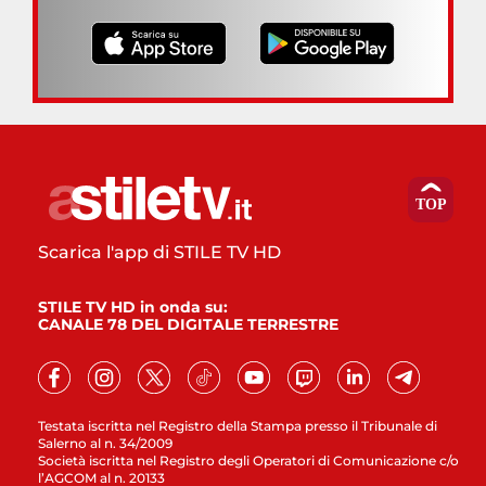
Scarica l'app di STILE TV HD
STILE TV HD in onda su:
CANALE 78 DEL DIGITALE TERRESTRE
Testata iscritta nel Registro della Stampa presso il Tribunale di
Salerno al n. 34/2009
Società iscritta nel Registro degli Operatori di Comunicazione c/o
l’AGCOM al n. 20133