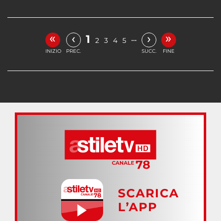
«
»
‹
›
1
…
2
3
4
5
INIZIO
PREC.
SUCC.
FINE
SCARICA
L’APP