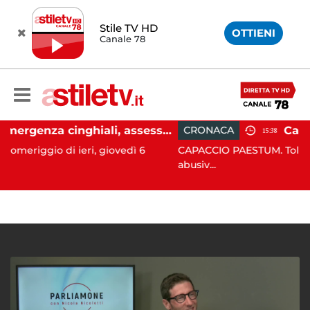
Stile TV HD
OTTIENI
Canale 78
Emergenza cinghiali, assessora Serluca: “Al via il Tavolo tecnico permanente della Regione Campania”
CRONACA
15:38
 ieri, giovedì 6
CAPACCIO PAESTUM. Tolleranza zero con
abusiv...