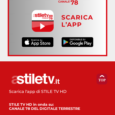
SCARICA
L’APP
Scarica l'app di STILE TV HD
STILE TV HD in onda su:
CANALE 78 DEL DIGITALE TERRESTRE