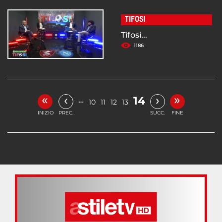
TIFOSI
Tifosi...
1186
«
»
‹
›
14
…
10
11
12
13
INIZIO
PREC.
SUCC.
FINE