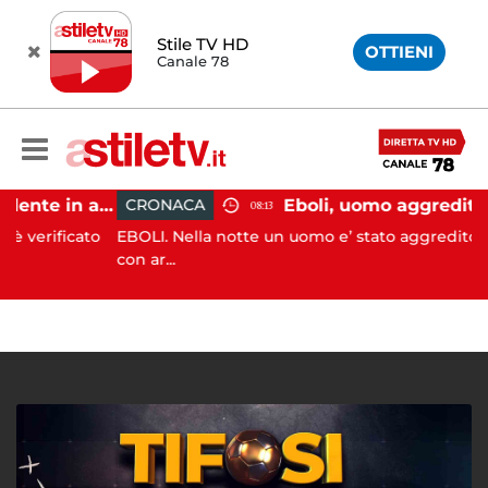
Stile TV HD
OTTIENI
Canale 78
Pontecagnano, incidente in autostrada: 5 giovani feriti
CRONACA
08:13
rificato
EBOLI. Nella notte un uomo e’ stato aggredito e feri
con ar...