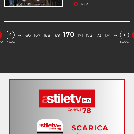
4353
‹
›
170
…
…
166
167
168
169
171
172
173
174
IO
PREC.
SUCC.
SCARICA