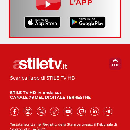
L’APP
Scarica l'app di STILE TV HD
STILE TV HD in onda su:
CANALE 78 DEL DIGITALE TERRESTRE
Testata iscritta nel Registro della Stampa presso il Tribunale di
Salerno al n. 34/2009