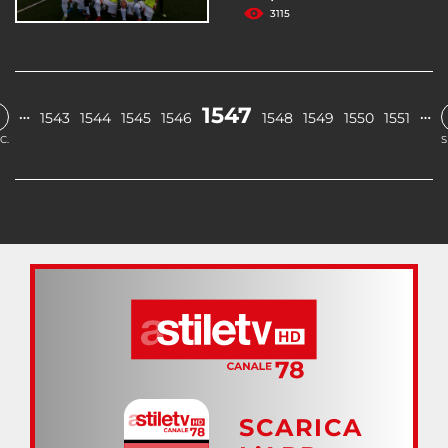
3115
1547
…
…
1543
1544
1545
1546
1548
1549
1550
1551
C.
S
SCARICA