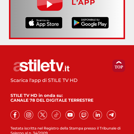
L’APP
Scarica l'app di STILE TV HD
STILE TV HD in onda su:
CANALE 78 DEL DIGITALE TERRESTRE
Testata iscritta nel Registro della Stampa presso il Tribunale di
Salerno al n. 34/2009