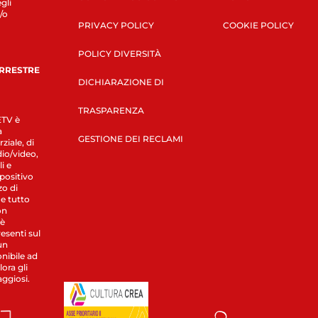
gli
/o
PRIVACY POLICY
COOKIE POLICY
POLICY DIVERSITÀ
ERRESTRE
DICHIARAZIONE DI
TRASPARENZA
LETV è
a
GESTIONE DEI RECLAMI
ziale, di
dio/video,
i e
spositivo
zo di
 e tutto
on
 è
esenti sul
un
nibile ad
ora gli
aggiosi.