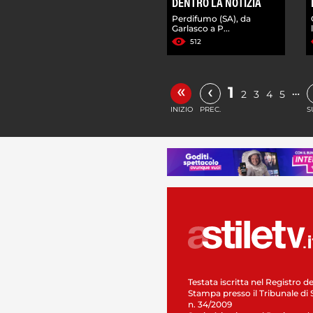
DENTRO LA NOTIZIA
Perdifumo (SA), da
Garlasco a P...
512
«
‹
1
…
2
3
4
5
INIZIO
PREC.
S
Testata iscritta nel Registro de
Stampa presso il Tribunale di 
n. 34/2009