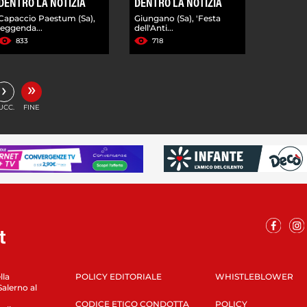
DENTRO LA NOTIZIA
DENTRO LA NOTIZIA
Capaccio Paestum (Sa),
Giungano (Sa), 'Festa
leggenda...
dell'Anti...
833
718
»
›
UCC.
FINE
lla
POLICY EDITORIALE
WHISTLEBLOWER
Salerno al
CODICE ETICO CONDOTTA
POLICY