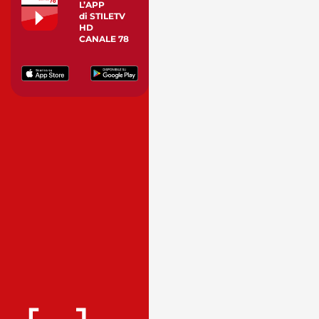
L’APP
di STILETV
HD
CANALE 78