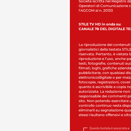
Società iscritta nel Registro de
Operatori di Comunicazione c
l’AGCOM al n. 20133
STILE TV HD in onda su:
CANALE 78 DEL DIGITALE T
La riproduzione dei contenuti
giornalistici della testata STI
riservata. Pertanto, è vietata l
riproduzione e l’uso, anche par
testi, fotografie, contenuti au
filmati, loghi, grafiche aziendal
pubblicitarie, con qualsiasi di
elettronico/digitale o per mez
fotocopie, registrazioni, cover
quanto è ascrivibile a copia n
autorizzata. La redazione non
responsabile dei commenti pr
sito. Non potendo esercitare 
controllo continuo resta dispo
eliminarli su segnalazione qual
stessi risultano offensivi e oltr