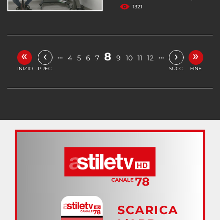
1321
«
»
‹
›
8
…
…
4
5
6
7
9
10
11
12
INIZIO
PREC.
SUCC.
FINE
SCARICA