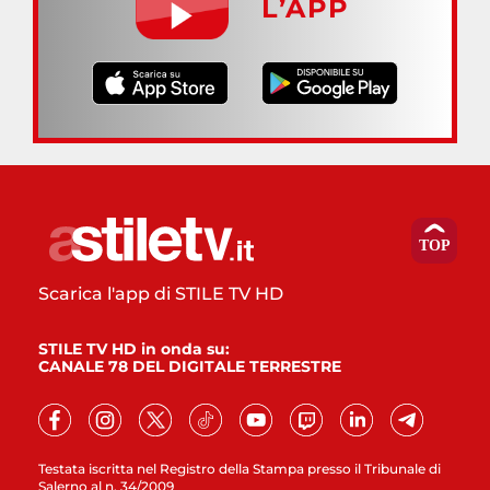
L’APP
Scarica l'app di STILE TV HD
STILE TV HD in onda su:
CANALE 78 DEL DIGITALE TERRESTRE
Testata iscritta nel Registro della Stampa presso il Tribunale di
Salerno al n. 34/2009