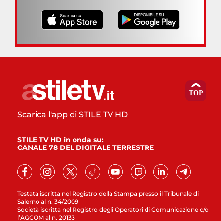
Scarica l'app di STILE TV HD
STILE TV HD in onda su:
CANALE 78 DEL DIGITALE TERRESTRE
Testata iscritta nel Registro della Stampa presso il Tribunale di
Salerno al n. 34/2009
Società iscritta nel Registro degli Operatori di Comunicazione c/o
l’AGCOM al n. 20133