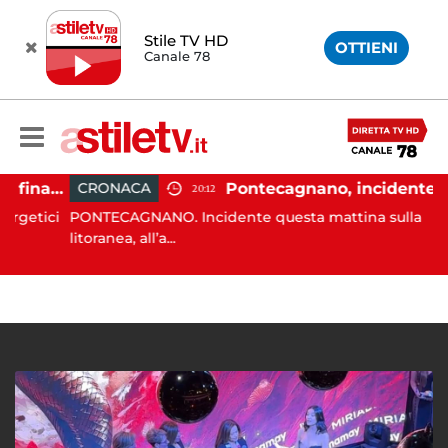
Stile TV HD
OTTIENI
Canale 78
Carburanti, la guardia di finanza rafforza i controlli: sequestri e denunce anche a Napoli
Pontecagnano, incidente tra due auto
CRONACA
20:12
tici
PONTECAGNANO. Incidente questa mattina sulla
litoranea, all’a...