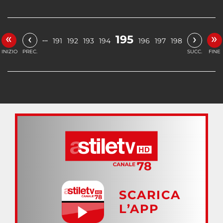
«
»
‹
›
195
…
191
192
193
194
196
197
198
INIZIO
PREC.
SUCC.
FINE
SCARICA
L’APP