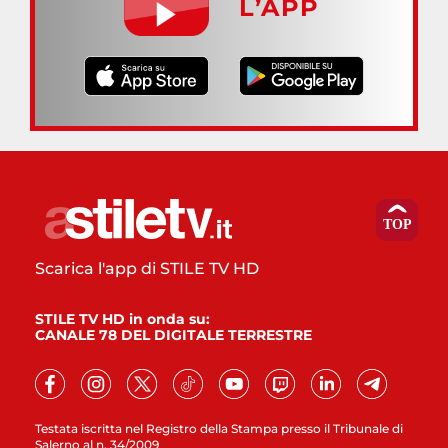
L’APP
Scarica l'app di STILE TV HD
STILE TV HD in onda su:
CANALE 78 DEL DIGITALE TERRESTRE
Testata iscritta nel Registro della Stampa presso il Tribunale di
Salerno al n. 34/2009