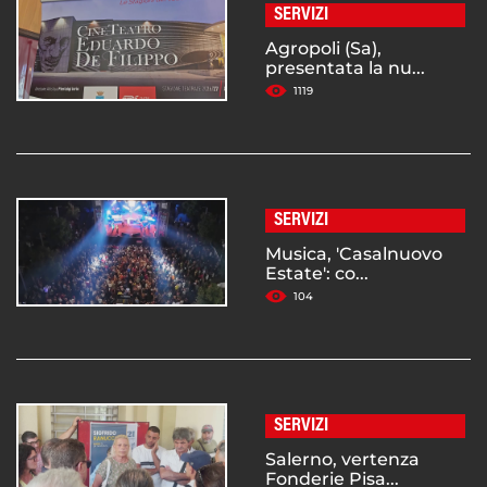
SERVIZI
Agropoli (Sa),
presentata la nu...
1119
SERVIZI
Musica, 'Casalnuovo
Estate': co...
104
SERVIZI
Salerno, vertenza
Fonderie Pisa...