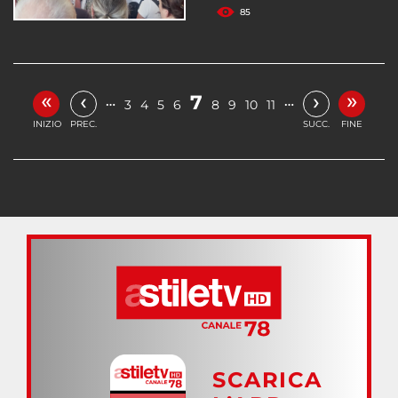
85
«
»
‹
›
7
…
…
3
4
5
6
8
9
10
11
INIZIO
PREC.
SUCC.
FINE
SCARICA