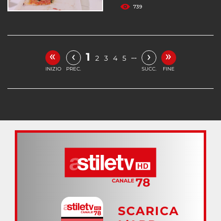
739
«
»
‹
›
1
…
2
3
4
5
INIZIO
PREC.
SUCC.
FINE
SCARICA