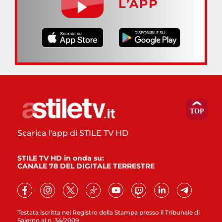
L’APP
Scarica l'app di STILE TV HD
STILE TV HD in onda su:
CANALE 78 DEL DIGITALE TERRESTRE
Testata iscritta nel Registro della Stampa presso il Tribunale di
Salerno al n. 34/2009