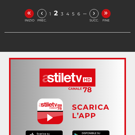
«
»
‹
›
2
…
1
3
4
5
6
INIZIO
PREC.
SUCC.
FINE
SCARICA
L’APP