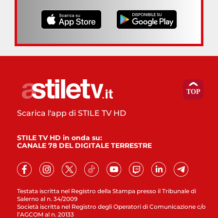
Scarica l'app di STILE TV HD
STILE TV HD in onda su:
CANALE 78 DEL DIGITALE TERRESTRE
Testata iscritta nel Registro della Stampa presso il Tribunale di
Salerno al n. 34/2009
Società iscritta nel Registro degli Operatori di Comunicazione c/o
l’AGCOM al n. 20133