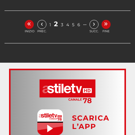
«
»
‹
›
2
…
1
3
4
5
6
INIZIO
PREC.
SUCC.
FINE
SCARICA
L’APP