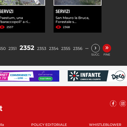
SERVIZI
SERVIZI
Paestum, una
San Mauro la Bruca,
"baraccopoli" a ri...
Forestale s...
2557
2368
»
›
2352
…
350
2351
2353
2354
2355
2356
SUCC.
FINE
lla
POLICY EDITORIALE
WHISTLEBLOWER