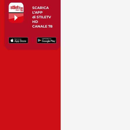
SCARICA
L’APP
di STILETV
HD
CANALE 78