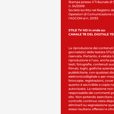
Stampa presso il Tribunale di 
n. 34/2009
Società iscritta nel Registro de
Operatori di Comunicazione c
l’AGCOM al n. 20133
STILE TV HD in onda su:
CANALE 78 DEL DIGITALE T
La riproduzione dei contenuti
giornalistici della testata STI
riservata. Pertanto, è vietata l
riproduzione e l’uso, anche par
testi, fotografie, contenuti au
filmati, loghi, grafiche aziendal
pubblicitarie, con qualsiasi di
elettronico/digitale o per mez
fotocopie, registrazioni, cover
quanto è ascrivibile a copia n
autorizzata. La redazione non
responsabile dei commenti pr
sito. Non potendo esercitare 
controllo continuo resta dispo
eliminarli su segnalazione qual
stessi risultano offensivi e oltr