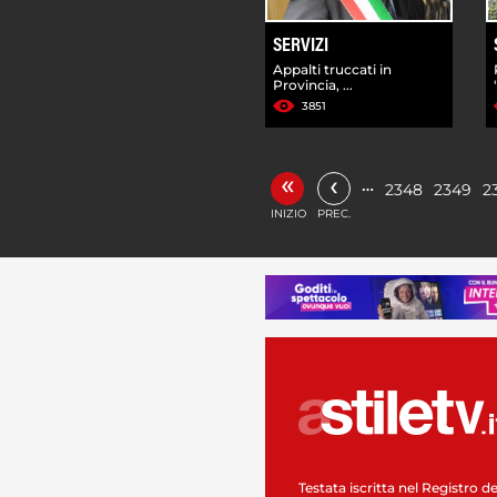
SERVIZI
Appalti truccati in
Provincia, ...
3851
«
‹
…
2348
2349
2
INIZIO
PREC.
Testata iscritta nel Registro de