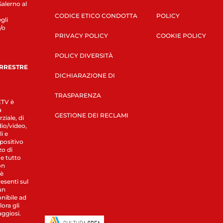
Salerno al
CODICE ETICO CONDOTTA
POLICY
gli
/o
PRIVACY POLICY
COOKIE POLICY
POLICY DIVERSITÀ
ERRESTRE
DICHIARAZIONE DI
TRASPARENZA
LETV è
a
GESTIONE DEI RECLAMI
ziale, di
dio/video,
i e
spositivo
zo di
 e tutto
on
 è
esenti sul
un
nibile ad
ora gli
aggiosi.