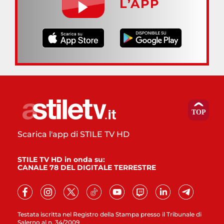
L’APP
Scarica l'app di STILE TV HD
STILE TV HD in onda su:
CANALE 78 DEL DIGITALE TERRESTRE
Testata iscritta nel Registro della Stampa presso il Tribunale di
Salerno al n. 34/2009