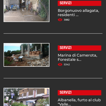
SERVIZI
Borgonuovo allagata,
residenti ...
3882
SERVIZI
Marina di Camerota,
Forestale s...
5342
SERVIZI
Albanella, furto al club
"Valle...