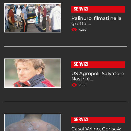
SERVIZI
Palinuro, filmati nella
grotta ...
4260
SERVIZI
US Agropoli, Salvatore
Nastri è...
7512
SERVIZI
Casal Velino, Corisa4: