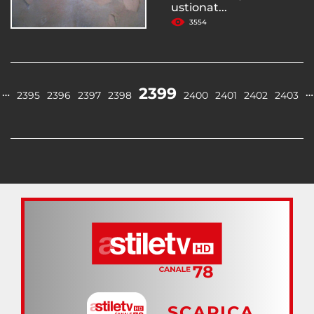
ustionat...
3554
2399
…
…
2395
2396
2397
2398
2400
2401
2402
2403
SCARICA