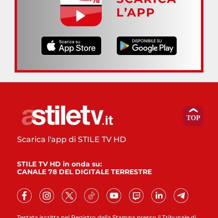
L’APP
Scarica l'app di STILE TV HD
STILE TV HD in onda su:
CANALE 78 DEL DIGITALE TERRESTRE
Testata iscritta nel Registro della Stampa presso il Tribunale di