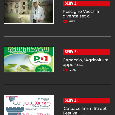
SERVIZI
Roscigno Vecchia
diventa set ci...
6157
SERVIZI
Capaccio, "Agricoltura,
opportu...
4336
SERVIZI
‘Ca’pacciàmm Street
Festival’: ...