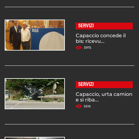
SERVIZI
Capaccio concede il
bis: ricevu...
3975
SERVIZI
Capaccio, urta camion
e si riba...
5516