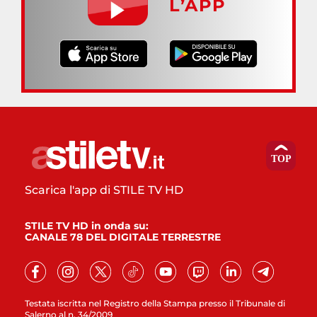
L’APP
Scarica l'app di STILE TV HD
STILE TV HD in onda su:
CANALE 78 DEL DIGITALE TERRESTRE
Testata iscritta nel Registro della Stampa presso il Tribunale di
Salerno al n. 34/2009