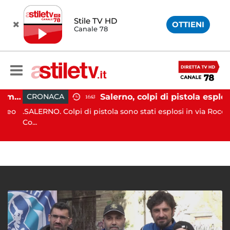
Stile TV HD
OTTIENI
Canale 78
Gozzo affonda in Costiera Amalfitana: occupanti soccorsi da altri natanti
Salerno, colpi di pistola esplosi a Pastena: ferito 20enne
CRONACA
16:43
eo
.SALERNO. Colpi di pistola sono stati esplosi in via Rocco
Co...