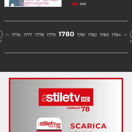
3581
1780
…
…
1776
1777
1778
1779
1781
1782
1783
1784
C.
S
SCARICA