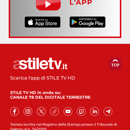
L’APP
Scarica l'app di STILE TV HD
STILE TV HD in onda su:
CANALE 78 DEL DIGITALE TERRESTRE
Testata iscritta nel Registro della Stampa presso il Tribunale di
Salerno al n. 34/2009