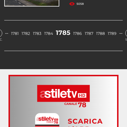
5058
1785
…
…
1781
1782
1783
1784
1786
1787
1788
1789
C.
S
SCARICA