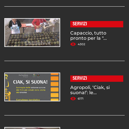
SERVIZI
Capaccio, tutto
pronto per la "...
4302
SERVIZI
Agropoli, ‘Ciak, si
suona!’: le...
6171