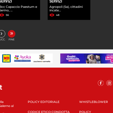
SERVIZI
SERVIZI
Bcc Capaccio Paestum e
Agropoli (Sa), cittadini
Serino, ...
incate...
56
48
»
›
UCC.
FINE
lla
POLICY EDITORIALE
WHISTLEBLOWER
Salerno al
CODICE ETICO CONDOTTA
POLICY