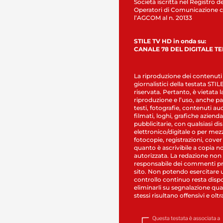
Società iscritta nel Registro de
Operatori di Comunicazione c
l’AGCOM al n. 20133
STILE TV HD in onda su:
CANALE 78 DEL DIGITALE T
La riproduzione dei contenuti
giornalistici della testata STI
riservata. Pertanto, è vietata l
riproduzione e l’uso, anche par
testi, fotografie, contenuti au
filmati, loghi, grafiche aziendal
pubblicitarie, con qualsiasi di
elettronico/digitale o per mez
fotocopie, registrazioni, cover
quanto è ascrivibile a copia n
autorizzata. La redazione non
responsabile dei commenti pr
sito. Non potendo esercitare 
controllo continuo resta dispo
eliminarli su segnalazione qual
stessi risultano offensivi e oltr