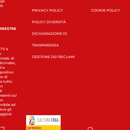
gli
/o
PRIVACY POLICY
COOKIE POLICY
POLICY DIVERSITÀ
ERRESTRE
DICHIARAZIONE DI
TRASPARENZA
LETV è
a
GESTIONE DEI RECLAMI
ziale, di
dio/video,
i e
spositivo
zo di
 e tutto
on
 è
esenti sul
un
nibile ad
ora gli
aggiosi.