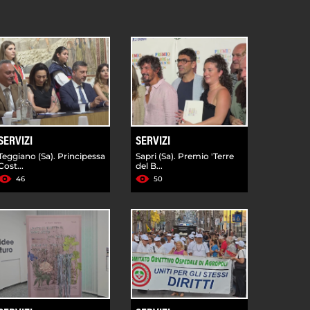
SERVIZI
SERVIZI
Teggiano (Sa). Principessa
Sapri (Sa). Premio 'Terre
Cost...
del B...
46
50