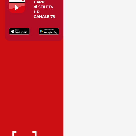
L’APP
di STILETV
HD
CANALE 78