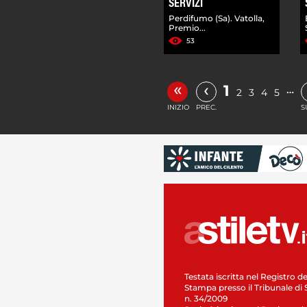
SERVIZI
Perdifumo (Sa). Vatolla,
Premio...
53
«
‹
1
…
2
3
4
5
INIZIO
PREC.
S
Testata iscritta nel Registro de
Stampa presso il Tribunale di 
n. 34/2009