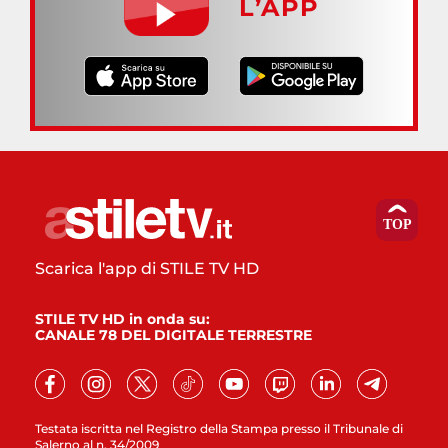
L’APP
Scarica l'app di STILE TV HD
STILE TV HD in onda su:
CANALE 78 DEL DIGITALE TERRESTRE
Testata iscritta nel Registro della Stampa presso il Tribunale di
Salerno al n. 34/2009