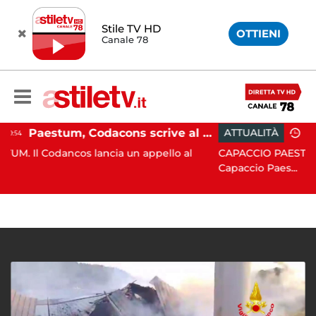
Stile TV HD
OTTIENI
Canale 78
Paestum, Codacons scrive al ministro Giuli: "Rilanciare scavi dell'Anfiteatro nell'area archeologica"
ATTUALITÀ
15:05
os lancia un appello al
CAPACCIO PAESTUM. Incisiva azi
Capaccio Paes...