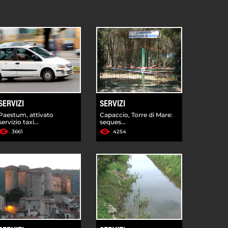
SERVIZI
SERVIZI
Paestum, attivato
Capaccio, Torre di Mare:
servizio taxi...
seques...
3661
4254