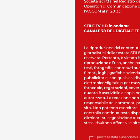
Società iscritta nel Registro de
Operatori di Comunicazione c
l’AGCOM al n. 20133
STILE TV HD in onda su:
CANALE 78 DEL DIGITALE T
La riproduzione dei contenuti
giornalistici della testata STI
riservata. Pertanto, è vietata l
riproduzione e l’uso, anche par
testi, fotografie, contenuti au
filmati, loghi, grafiche aziendal
pubblicitarie, con qualsiasi di
elettronico/digitale o per mez
fotocopie, registrazioni, cover
quanto è ascrivibile a copia n
autorizzata. La redazione non
responsabile dei commenti pr
sito. Non potendo esercitare 
controllo continuo resta dispo
eliminarli su segnalazione qual
stessi risultano offensivi e oltr