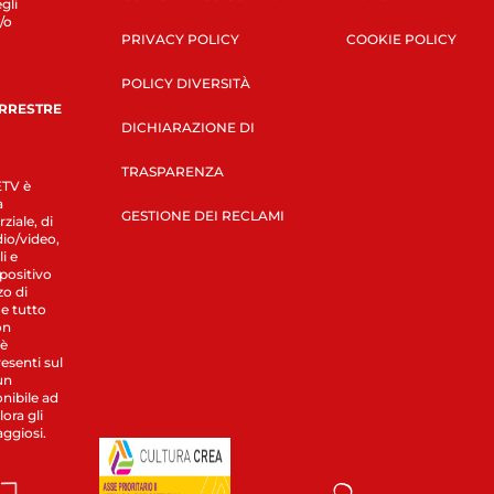
gli
/o
PRIVACY POLICY
COOKIE POLICY
POLICY DIVERSITÀ
ERRESTRE
DICHIARAZIONE DI
TRASPARENZA
LETV è
a
GESTIONE DEI RECLAMI
ziale, di
dio/video,
i e
spositivo
zo di
 e tutto
on
 è
esenti sul
un
nibile ad
ora gli
aggiosi.