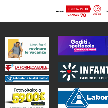
HOME
CR