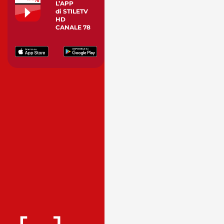
L’APP
di STILETV
HD
CANALE 78