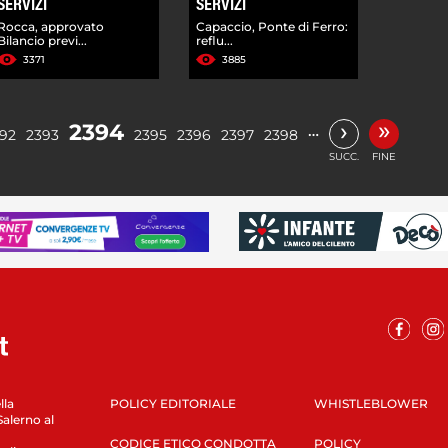
SERVIZI
SERVIZI
Rocca, approvato
Capaccio, Ponte di Ferro:
Bilancio previ...
reflu...
3371
3885
»
›
2394
…
92
2393
2395
2396
2397
2398
SUCC.
FINE
lla
POLICY EDITORIALE
WHISTLEBLOWER
Salerno al
CODICE ETICO CONDOTTA
POLICY