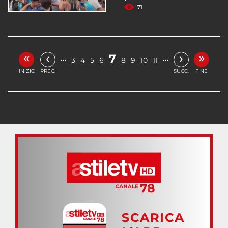
71
«
»
‹
›
7
…
…
3
4
5
6
8
9
10
11
INIZIO
PREC.
SUCC.
FINE
SCARICA