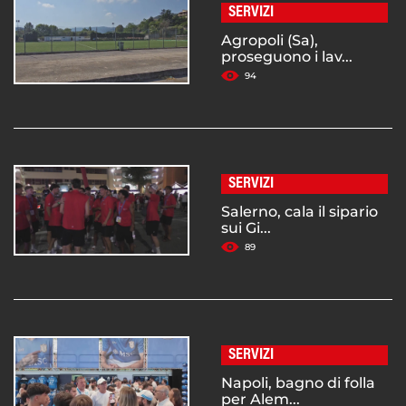
SERVIZI
Agropoli (Sa),
proseguono i lav...
94
SERVIZI
Salerno, cala il sipario
sui Gi...
89
SERVIZI
Napoli, bagno di folla
per Alem...