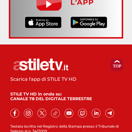
L’APP
Scarica l'app di STILE TV HD
STILE TV HD in onda su:
CANALE 78 DEL DIGITALE TERRESTRE
Testata iscritta nel Registro della Stampa presso il Tribunale di
Salerno al n. 34/2009