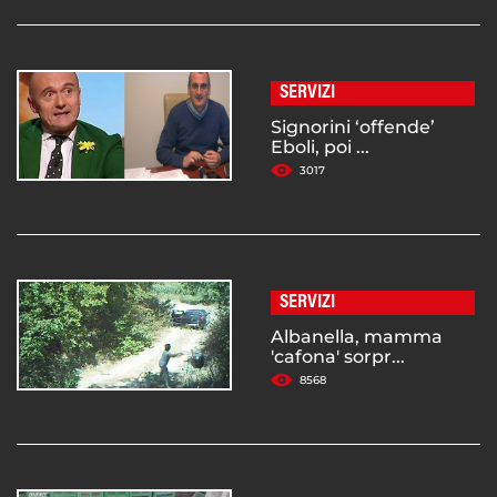
SERVIZI
Signorini ‘offende’
Eboli, poi ...
3017
SERVIZI
Albanella, mamma
'cafona' sorpr...
8568