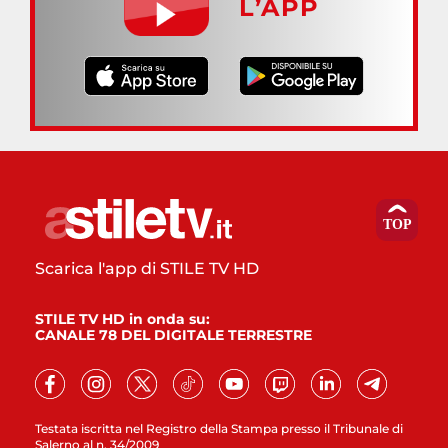
L’APP
Scarica l'app di STILE TV HD
STILE TV HD in onda su:
CANALE 78 DEL DIGITALE TERRESTRE
Testata iscritta nel Registro della Stampa presso il Tribunale di
Salerno al n. 34/2009