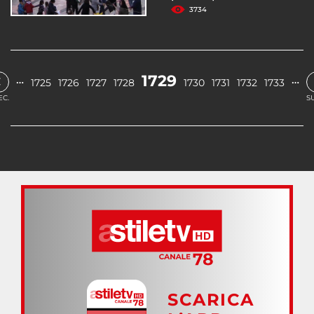
3734
‹
1729
…
…
1725
1726
1727
1728
1730
1731
1732
1733
EC.
S
SCARICA