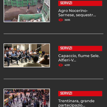
SERVIZI
Agro Nocerino-
Sarnese, sequestr...
3695
SERVIZI
Capaccio, fiume Sele.
Alfieri-V...
4391
SERVIZI
Trentinara, grande
partecipazio...