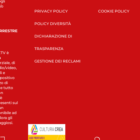
gli
/o
PRIVACY POLICY
COOKIE POLICY
POLICY DIVERSITÀ
ERRESTRE
DICHIARAZIONE DI
TRASPARENZA
LETV è
a
GESTIONE DEI RECLAMI
ziale, di
dio/video,
i e
spositivo
zo di
 e tutto
on
 è
esenti sul
un
nibile ad
ora gli
aggiosi.