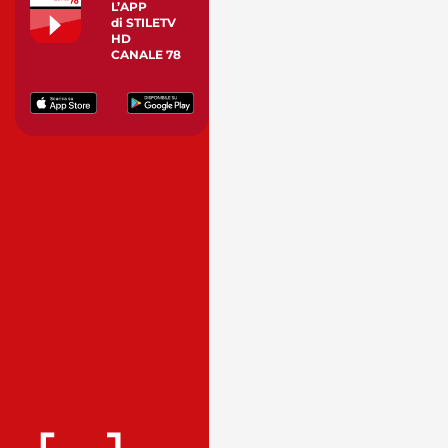
L’APP
di STILETV
HD
CANALE 78