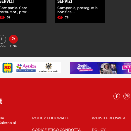
SERVIZI
SERVIZI
Campania. Caro
Campania, prosegue la
carburanti, pror...
bonifica ...
74
78
»
›
UCC.
FINE
lla
POLICY EDITORIALE
WHISTLEBLOWER
Salerno al
CODICE ETICO CONDOTTA
POLICY