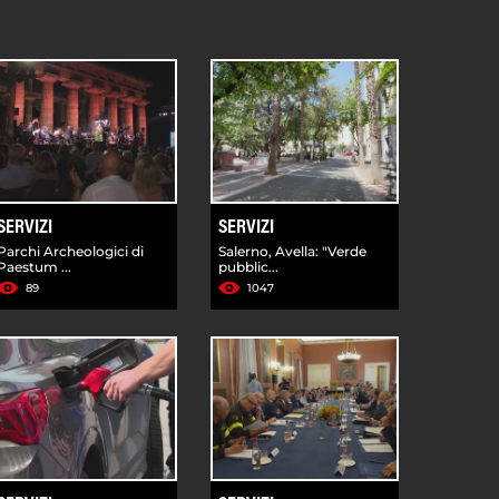
SERVIZI
SERVIZI
Parchi Archeologici di
Salerno, Avella: "Verde
Paestum ...
pubblic...
89
1047