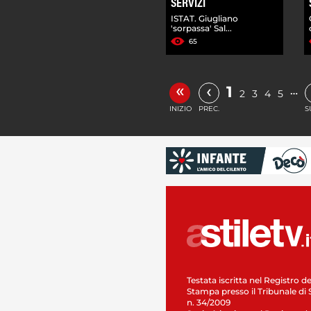
SERVIZI
ISTAT. Giugliano
'sorpassa' Sal...
65
«
‹
1
…
2
3
4
5
INIZIO
PREC.
S
Testata iscritta nel Registro de
Stampa presso il Tribunale di 
n. 34/2009