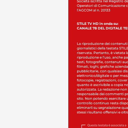
Società iscritta nel Registro de
Operatori di Comunicazione c
l’AGCOM al n. 20133
STILE TV HD in onda su:
CANALE 78 DEL DIGITALE T
La riproduzione dei contenuti
giornalistici della testata STI
riservata. Pertanto, è vietata l
riproduzione e l’uso, anche par
testi, fotografie, contenuti au
filmati, loghi, grafiche aziendal
pubblicitarie, con qualsiasi di
elettronico/digitale o per mez
fotocopie, registrazioni, cover
quanto è ascrivibile a copia n
autorizzata. La redazione non
responsabile dei commenti pr
sito. Non potendo esercitare 
controllo continuo resta dispo
eliminarli su segnalazione qual
stessi risultano offensivi e oltr