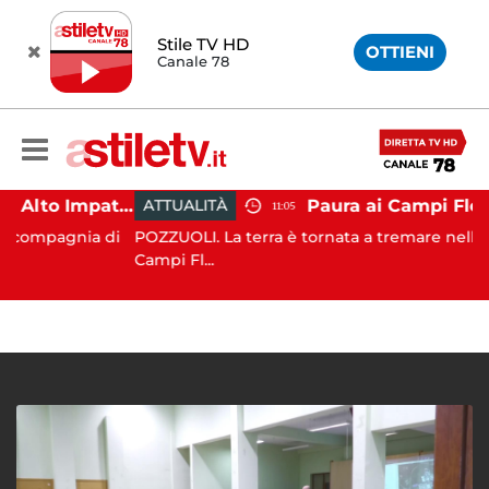
Stile TV HD
OTTIENI
Canale 78
Napoli, operazione Alto Impatto: trovate 252 dosi di droga
ATTUALITÀ
11:05
agnia di
POZZUOLI. La terra è tornata a tremare nell’area dei
Campi Fl...