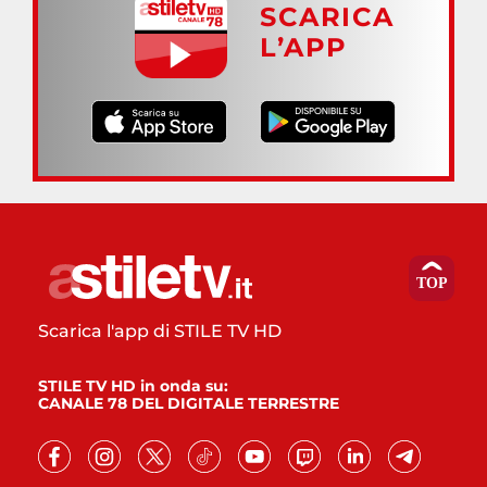
SCARICA
L’APP
Scarica l'app di STILE TV HD
STILE TV HD in onda su:
CANALE 78 DEL DIGITALE TERRESTRE