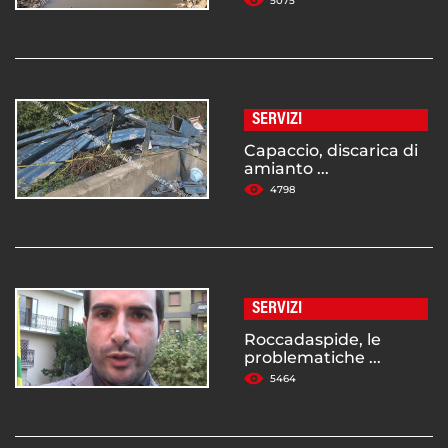
5075
SERVIZI
Capaccio, discarica di
amianto ...
4798
SERVIZI
Roccadaspide, le
problematiche ...
5464