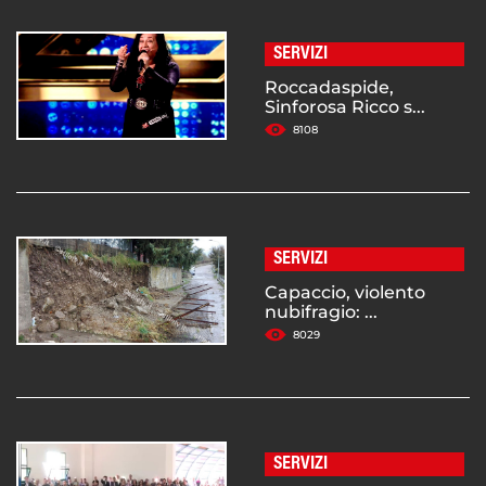
SERVIZI
Roccadaspide,
Sinforosa Ricco s...
8108
SERVIZI
Capaccio, violento
nubifragio: ...
8029
SERVIZI