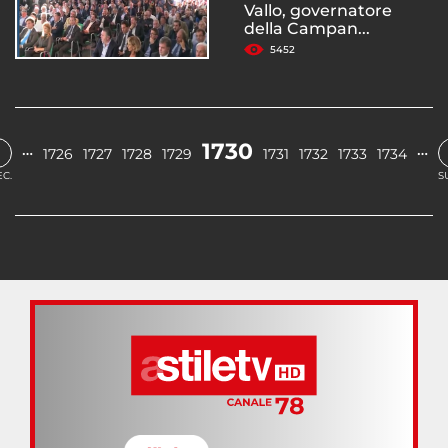
Vallo, governatore
della Campan...
5452
‹
1730
…
…
1726
1727
1728
1729
1731
1732
1733
1734
C.
S