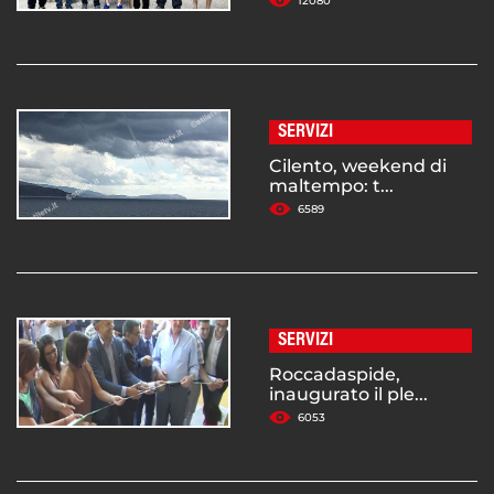
12080
SERVIZI
Cilento, weekend di
maltempo: t...
6589
SERVIZI
Roccadaspide,
inaugurato il ple...
6053