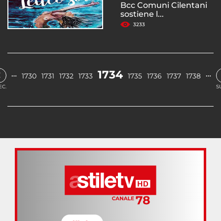
Bcc Comuni Cilentani
sostiene l...
3233
‹
1734
…
…
1730
1731
1732
1733
1735
1736
1737
1738
EC.
S