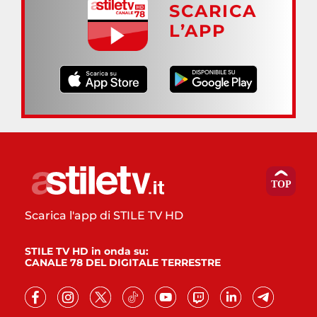
SCARICA
L’APP
Scarica l'app di STILE TV HD
STILE TV HD in onda su:
CANALE 78 DEL DIGITALE TERRESTRE