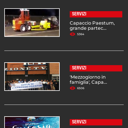
SERVIZI
Capaccio Paestum,
grande partec...
5364
SERVIZI
'Mezzogiorno in
famiglia', Capa...
6506
SERVIZI