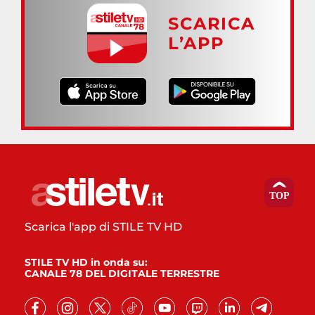
SCARICA
L’APP
Scarica l'app di STILE TV HD
STILE TV HD in onda su:
CANALE 78 DEL DIGITALE TERRESTRE