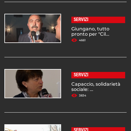
SERVIZI
Giungano, tutto
pronto per "Cil...
4661
SERVIZI
Capaccio, solidarietà
sociale: ...
3834
SERVIZI