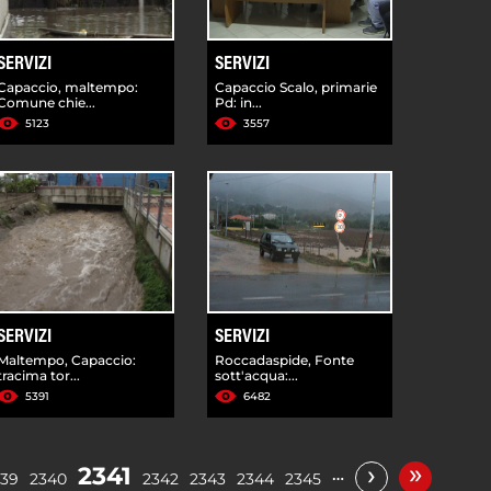
SERVIZI
SERVIZI
Capaccio, maltempo:
Capaccio Scalo, primarie
Comune chie...
Pd: in...
5123
3557
SERVIZI
SERVIZI
Maltempo, Capaccio:
Roccadaspide, Fonte
tracima tor...
sott'acqua:...
5391
6482
»
›
2341
…
339
2340
2342
2343
2344
2345