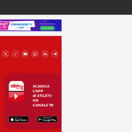
SCARICA
L’APP
di STILETV
HD
CANALE 78