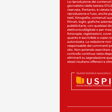
La riproduzione dei contenuti
giornalistici della testata STI
riservata. Pertanto, è vietata l
riproduzione e l’uso, anche par
testi, fotografie, contenuti au
filmati, loghi, grafiche aziendal
pubblicitarie, con qualsiasi di
elettronico/digitale o per mez
fotocopie, registrazioni, cover
quanto è ascrivibile a copia n
autorizzata. La redazione non
responsabile dei commenti pr
sito. Non potendo esercitare 
controllo continuo resta dispo
eliminarli su segnalazione qual
stessi risultano offensivi e oltr