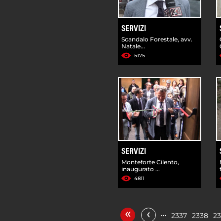
SERVIZI
Scandalo Forestale, avv.
Natale...
5175
SERVIZI
Monteforte Cilento,
inaugurato ...
4811
«
‹
…
2337
2338
2