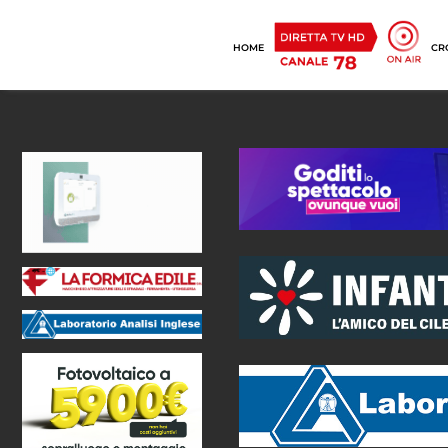
HOME
CR