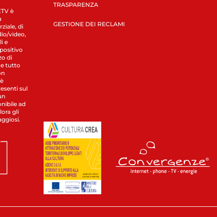
TRASPARENZA
LETV è
a
GESTIONE DEI RECLAMI
ziale, di
dio/video,
i e
spositivo
zo di
 e tutto
on
 è
esenti sul
un
nibile ad
ora gli
aggiosi.