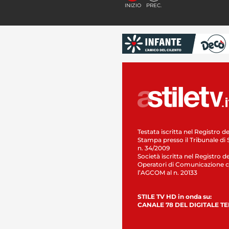
INIZIO
PREC.
Testata iscritta nel Registro de
Stampa presso il Tribunale di 
n. 34/2009
Società iscritta nel Registro de
Operatori di Comunicazione c
l’AGCOM al n. 20133
STILE TV HD in onda su:
CANALE 78 DEL DIGITALE T