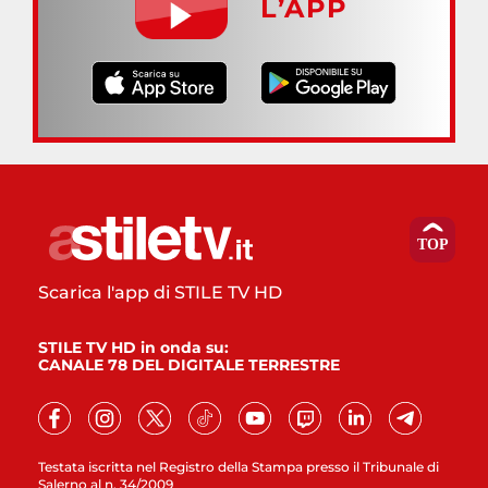
L’APP
Scarica l'app di STILE TV HD
STILE TV HD in onda su:
CANALE 78 DEL DIGITALE TERRESTRE
Testata iscritta nel Registro della Stampa presso il Tribunale di
Salerno al n. 34/2009