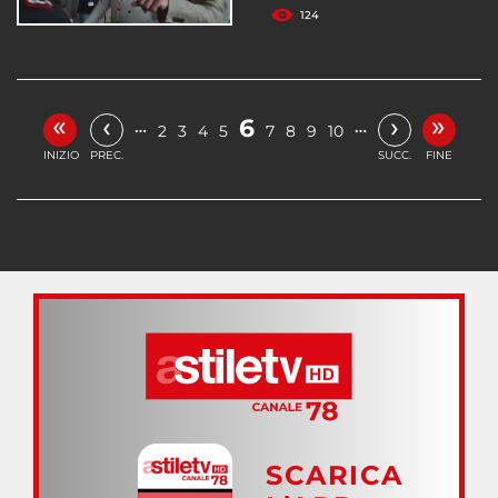
124
«
»
‹
›
6
…
…
2
3
4
5
7
8
9
10
INIZIO
PREC.
SUCC.
FINE
SCARICA