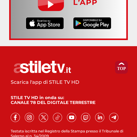
L’APP
Scarica l'app di STILE TV HD
STILE TV HD in onda su:
CANALE 78 DEL DIGITALE TERRESTRE
Testata iscritta nel Registro della Stampa presso il Tribunale di
Salerno al n. 34/2009