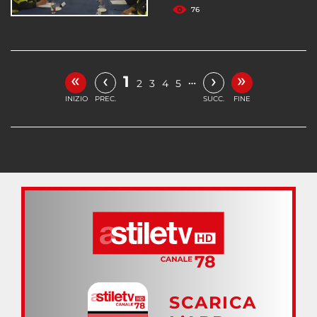
76
«
»
‹
›
1
…
2
3
4
5
INIZIO
PREC.
SUCC.
FINE
SCARICA