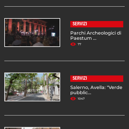
SERVIZI
Parchi Archeologici di
Paestum ...
77
SERVIZI
Salerno, Avella: "Verde
pubblic...
1047