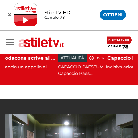
Stile TV HD
OTTIENI
Canale 78
Paestum, Codacons scrive al ministro Giuli: "Rilanciare scavi dell'Anfiteatro nell'area archeologica"
ATTUALITÀ
15:05
appello al
CAPACCIO PAESTUM. Incisiva azione del Comu
Capaccio Paes...