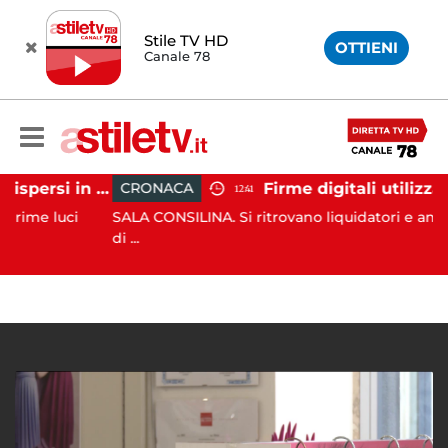
Stile TV HD
OTTIENI
Canale 78
Tramonti, 19 scout dispersi in montagna salvati dai vigili del fuoco
CRONACA
12:41
 luci
SALA CONSILINA. Si ritrovano liquidatori e amministra
di ...