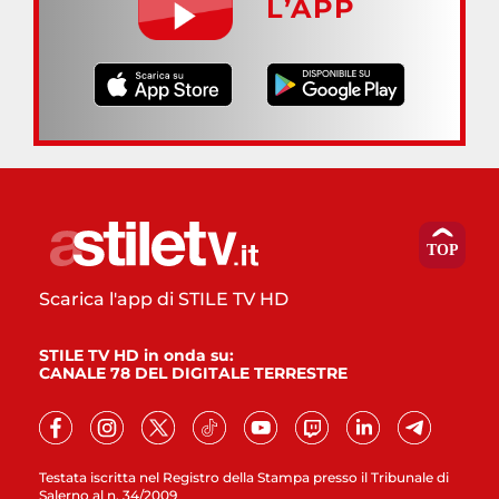
L’APP
Scarica l'app di STILE TV HD
STILE TV HD in onda su:
CANALE 78 DEL DIGITALE TERRESTRE
Testata iscritta nel Registro della Stampa presso il Tribunale di
Salerno al n. 34/2009