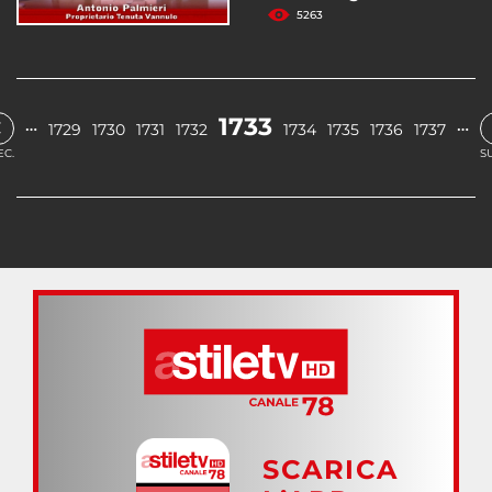
5263
‹
1733
…
…
1729
1730
1731
1732
1734
1735
1736
1737
EC.
S
SCARICA