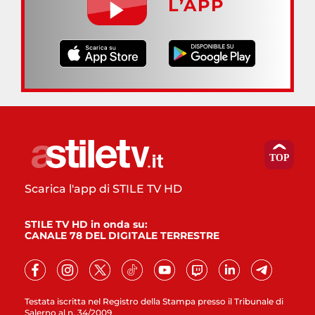
L’APP
Scarica l'app di STILE TV HD
STILE TV HD in onda su:
CANALE 78 DEL DIGITALE TERRESTRE
Testata iscritta nel Registro della Stampa presso il Tribunale di
Salerno al n. 34/2009