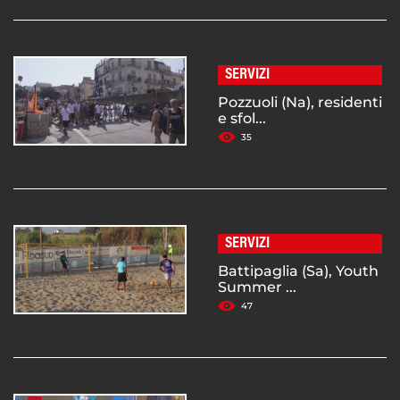
SERVIZI
Pozzuoli (Na), residenti
e sfol...
35
SERVIZI
Battipaglia (Sa), Youth
Summer ...
47