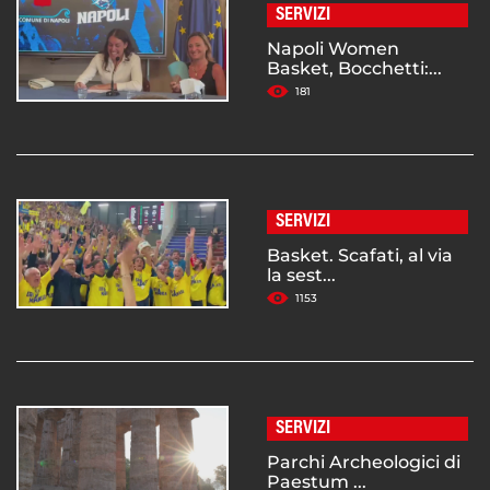
SERVIZI
Napoli Women
Basket, Bocchetti:...
181
SERVIZI
Basket. Scafati, al via
la sest...
1153
SERVIZI
Parchi Archeologici di
Paestum ...