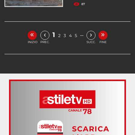
87
«
»
‹
›
1
…
2
3
4
5
INIZIO
PREC.
SUCC.
FINE
SCARICA