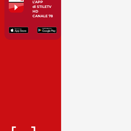
L’APP
di STILETV
HD
CANALE 78