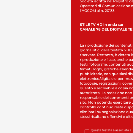
Società iscritta nel Registro de
Operatori di Comunicazione c
l’AGCOM al n. 20133
STILE TV HD in onda su:
CANALE 78 DEL DIGITALE T
La riproduzione dei contenuti
giornalistici della testata STI
riservata. Pertanto, è vietata l
riproduzione e l’uso, anche par
testi, fotografie, contenuti au
filmati, loghi, grafiche aziendal
pubblicitarie, con qualsiasi di
elettronico/digitale o per mez
fotocopie, registrazioni, cover
quanto è ascrivibile a copia n
autorizzata. La redazione non
responsabile dei commenti pr
sito. Non potendo esercitare 
controllo continuo resta dispo
eliminarli su segnalazione qual
stessi risultano offensivi e oltr