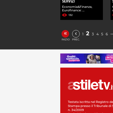
SERVIZI
Economia&Finanza,
Eurofinance: ...
132
«
‹
2
1
3
4
5
6
INIZIO
PREC.
Testata iscritta nel Registro de
Stampa presso il Tribunale di 
n. 34/2009