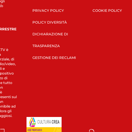
gli
/o
PRIVACY POLICY
COOKIE POLICY
POLICY DIVERSITÀ
ERRESTRE
DICHIARAZIONE DI
TRASPARENZA
LETV è
a
GESTIONE DEI RECLAMI
ziale, di
dio/video,
i e
spositivo
zo di
 e tutto
on
 è
esenti sul
un
nibile ad
ora gli
aggiosi.