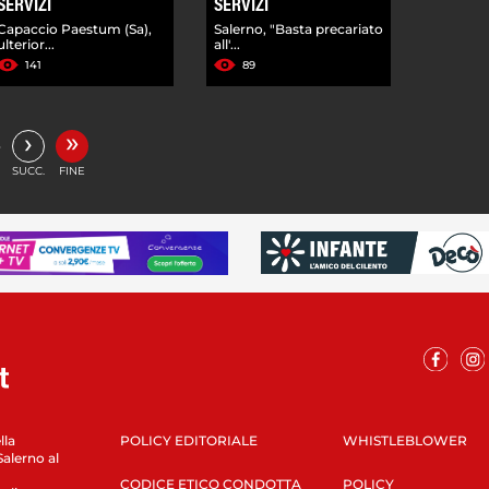
SERVIZI
SERVIZI
Capaccio Paestum (Sa),
Salerno, "Basta precariato
ulterior...
all'...
141
89
»
›
…
SUCC.
FINE
lla
POLICY EDITORIALE
WHISTLEBLOWER
Salerno al
CODICE ETICO CONDOTTA
POLICY