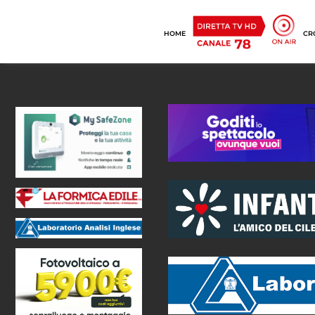
HOME
CR