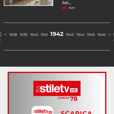
Sel...
7473
1942
…
…
1938
1939
1940
1941
1943
1944
1945
1946
.
SCARICA