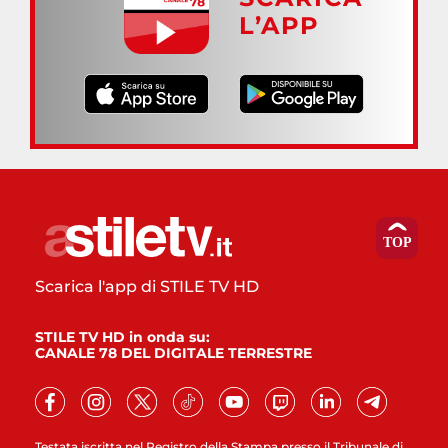
L’APP
Scarica l'app di STILE TV HD
STILE TV HD in onda su:
CANALE 78 DEL DIGITALE TERRESTRE
Testata iscritta nel Registro della Stampa presso il Tribunale di