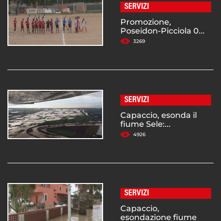
SERVIZI
Promozione,
Poseidon-Picciola 0...
3269
SERVIZI
Capaccio, esonda il
fiume Sele:...
4926
SERVIZI
Capaccio,
esondazione fiume