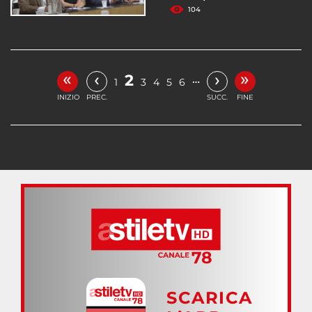
104
«
»
‹
›
2
…
1
3
4
5
6
INIZIO
PREC.
SUCC.
FINE
SCARICA