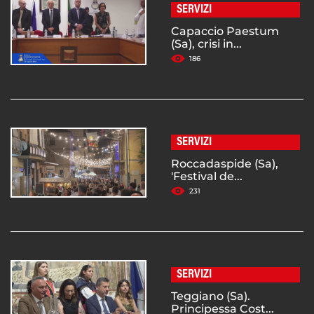
SERVIZI
Capaccio Paestum
(Sa), crisi in...
186
SERVIZI
Roccadaspide (Sa),
'Festival de...
231
SERVIZI
Teggiano (Sa).
Principessa Cost...