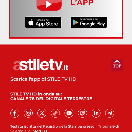
L’APP
Scarica l'app di STILE TV HD
STILE TV HD in onda su:
CANALE 78 DEL DIGITALE TERRESTRE
Testata iscritta nel Registro della Stampa presso il Tribunale di
Salerno al n. 34/2009