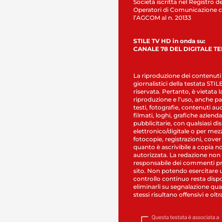
Società iscritta nel Registro de
Operatori di Comunicazione c
l’AGCOM al n. 20133
STILE TV HD in onda su:
CANALE 78 DEL DIGITALE T
La riproduzione dei contenuti
giornalistici della testata STI
riservata. Pertanto, è vietata l
riproduzione e l’uso, anche par
testi, fotografie, contenuti au
filmati, loghi, grafiche aziendal
pubblicitarie, con qualsiasi di
elettronico/digitale o per mez
fotocopie, registrazioni, cover
quanto è ascrivibile a copia n
autorizzata. La redazione non
responsabile dei commenti pr
sito. Non potendo esercitare 
controllo continuo resta dispo
eliminarli su segnalazione qual
stessi risultano offensivi e oltr