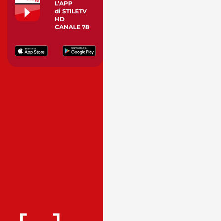
L’APP
di STILETV
HD
CANALE 78