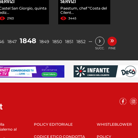
SERVIZI
SERVIZI
Castel San Giorgio, quinta
Paestum, chef “Costa del
ediz...
Cilent...
2163
3445
»
›
1848
…
46
1847
1849
1850
1851
1852
SUCC.
FINE
lla
POLICY EDITORIALE
WHISTLEBLOWER
Salerno al
CODICE ETICO CONDOTTA
POLICY