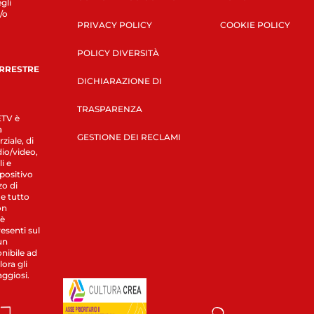
gli
/o
PRIVACY POLICY
COOKIE POLICY
POLICY DIVERSITÀ
ERRESTRE
DICHIARAZIONE DI
TRASPARENZA
LETV è
a
GESTIONE DEI RECLAMI
ziale, di
dio/video,
i e
spositivo
zo di
 e tutto
on
 è
esenti sul
un
nibile ad
ora gli
aggiosi.