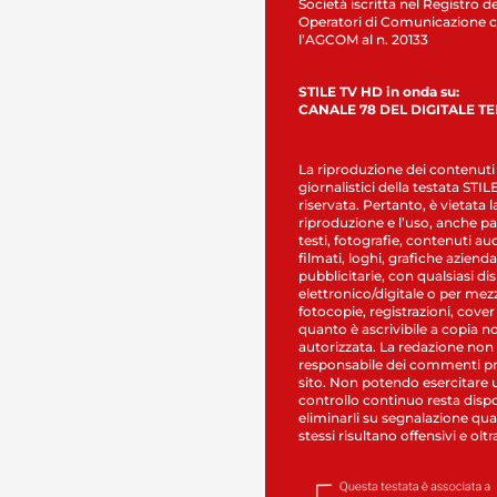
Società iscritta nel Registro de
Operatori di Comunicazione c
l’AGCOM al n. 20133
STILE TV HD in onda su:
CANALE 78 DEL DIGITALE T
La riproduzione dei contenuti
giornalistici della testata STI
riservata. Pertanto, è vietata l
riproduzione e l’uso, anche par
testi, fotografie, contenuti au
filmati, loghi, grafiche aziendal
pubblicitarie, con qualsiasi di
elettronico/digitale o per mez
fotocopie, registrazioni, cover
quanto è ascrivibile a copia n
autorizzata. La redazione non
responsabile dei commenti pr
sito. Non potendo esercitare 
controllo continuo resta dispo
eliminarli su segnalazione qual
stessi risultano offensivi e oltr