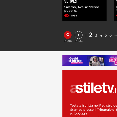
SERVIZI
Salerno, Avella: "Verde
pubblic...
1059
«
‹
2
1
3
4
5
6
INIZIO
PREC.
Testata iscritta nel Registro de
Stampa presso il Tribunale di 
n. 34/2009