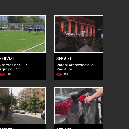
SERVIZI
SERVIZI
Promozione | US
Parchi Archeologici di
Agropoli 1921. ...
Paestum ...
118
119