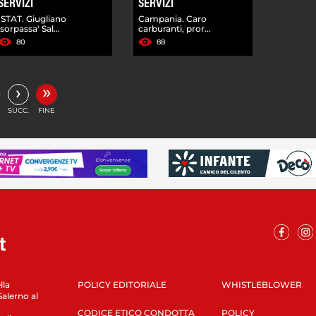
SERVIZI
SERVIZI
ISTAT. Giugliano
Campania. Caro
'sorpassa' Sal...
carburanti, pror...
80
88
»
›
…
SUCC.
FINE
lla
POLICY EDITORIALE
WHISTLEBLOWER
Salerno al
CODICE ETICO CONDOTTA
POLICY