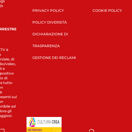
gli
/o
PRIVACY POLICY
COOKIE POLICY
POLICY DIVERSITÀ
ERRESTRE
DICHIARAZIONE DI
TRASPARENZA
LETV è
a
GESTIONE DEI RECLAMI
ziale, di
dio/video,
i e
spositivo
zo di
 e tutto
on
 è
esenti sul
un
nibile ad
ora gli
aggiosi.