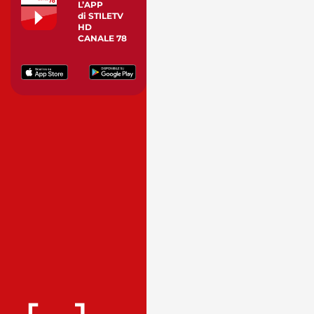
L’APP
di STILETV
HD
CANALE 78