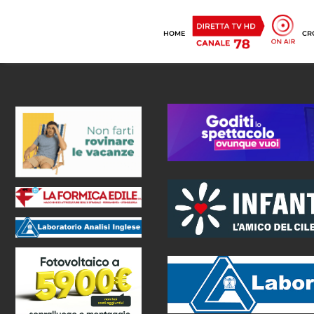
HOME
CR