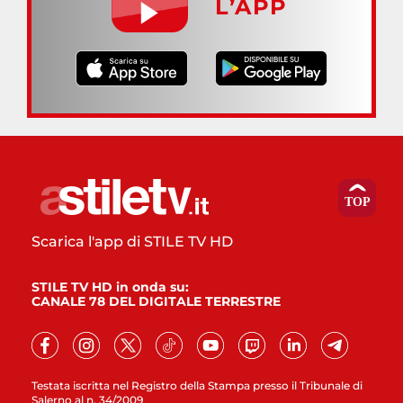
L’APP
Scarica l'app di STILE TV HD
STILE TV HD in onda su:
CANALE 78 DEL DIGITALE TERRESTRE
Testata iscritta nel Registro della Stampa presso il Tribunale di
Salerno al n. 34/2009