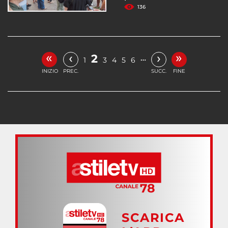
136
«
»
‹
›
2
…
1
3
4
5
6
INIZIO
PREC.
SUCC.
FINE
SCARICA